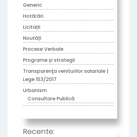
Generic
Hotărâri
Licitații
Noutăți
Procese Verbale
Programe și strategii
Transparenţa veniturilor salariale |
Lege 153/2017
Urbanism
Consultare Publică
Recente: